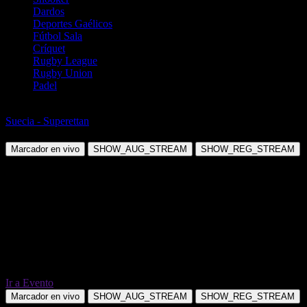
Dardos
Deportes Gaélicos
Fútbol Sala
Críquet
Rugby League
Rugby Union
Padel
Fútbol
Suecia - Superettan
Trelleborgs FF vs Kalmar FF
Marcador en vivo
SHOW_AUG_STREAM
SHOW_REG_STREAM
Ir a Evento
Marcador en vivo
SHOW_AUG_STREAM
SHOW_REG_STREAM