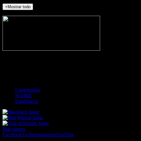
+Mostrar todo
NO_INCIDENTS
-
Gol
Tarjeta amarilla
Roja
Córner
Penalti
FKIC
Sustitución
0
-
-
-
-
-
-
0
-
-
-
-
-
-
Comentarios
SCORE
Estadísticas
Jugar
Jugar
Jugar
Más juegos
Facebook
Twitter
Instagram
YouTube