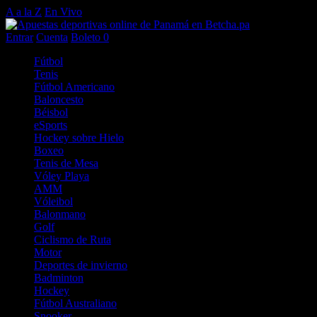
A a la Z
En Vivo
Entrar
Cuenta
Boleto
0
Fútbol
Tenis
Fútbol Americano
Baloncesto
Béisbol
eSports
Hockey sobre Hielo
Boxeo
Tenis de Mesa
Vóley Playa
AMM
Vóleibol
Balonmano
Golf
Ciclismo de Ruta
Motor
Deportes de invierno
Badminton
Hockey
Fútbol Australiano
Snooker