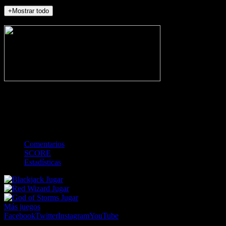
+Mostrar todo
NO_INCIDENTS
-
Gol
Tarjeta amarilla
Roja
Córner
Penalti
FKIC
Sustitución
0
-
-
-
-
-
-
0
-
-
-
-
-
-
Comentarios
SCORE
Estadísticas
Jugar
Jugar
Jugar
Más juegos
Facebook
Twitter
Instagram
YouTube