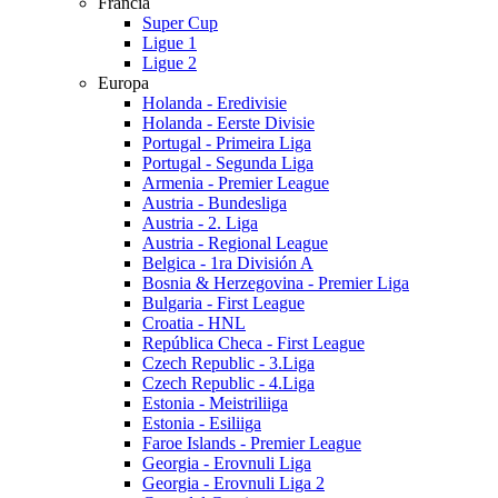
Francia
Super Cup
Ligue 1
Ligue 2
Europa
Holanda - Eredivisie
Holanda - Eerste Divisie
Portugal - Primeira Liga
Portugal - Segunda Liga
Armenia - Premier League
Austria - Bundesliga
Austria - 2. Liga
Austria - Regional League
Belgica - 1ra División A
Bosnia & Herzegovina - Premier Liga
Bulgaria - First League
Croatia - HNL
República Checa - First League
Czech Republic - 3.Liga
Czech Republic - 4.Liga
Estonia - Meistriliiga
Estonia - Esiliiga
Faroe Islands - Premier League
Georgia - Erovnuli Liga
Georgia - Erovnuli Liga 2