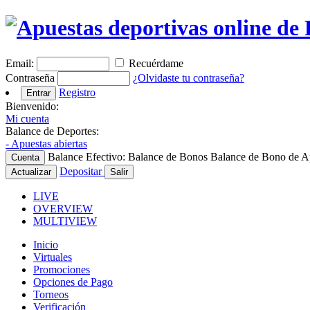
Email:
Recuérdame
Contraseña
¿Olvidaste tu contraseña?
Registro
Bienvenido:
Mi cuenta
Balance de Deportes
:
-
Apuestas abiertas
Balance Efectivo:
Balance de Bonos
Balance de Bono de A
Cuenta
Depositar
Actualizar
Salir
LIVE
OVERVIEW
MULTIVIEW
Inicio
Virtuales
Promociones
Opciones de Pago
Torneos
Verificación