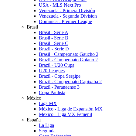
USA - MLS Next Pro
Venezuela - Primera División
Venezuela - Segunda Division
Dominica - Premier League
Brasil
Brasil - Serie A
Brasil - Serie B
Brasil - Serie C
Brazil - Serie D
Brasil - Campeonato Gaucho 2
Brazil - Campeonato Goiano 2
Brazil - U20 Cups
U20 Leagues
Brazil - Copa Sergipe
Brazil - Campeonato Capixaba 2
Brazil - Paranaense 3
Copa Paulista
México
Liga MX
México - Liga de Expansión MX
Mexico - Liga MX Femenil
España
La Liga
Segunda