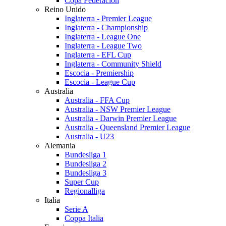
Copa Federacion
Reino Unido
Inglaterra - Premier League
Inglaterra - Championship
Inglaterra - League One
Inglaterra - League Two
Inglaterra - EFL Cup
Inglaterra - Community Shield
Escocia - Premiership
Escocia - League Cup
Australia
Australia - FFA Cup
Australia - NSW Premier League
Australia - Darwin Premier League
Australia - Queensland Premier League
Australia - U23
Alemania
Bundesliga 1
Bundesliga 2
Bundesliga 3
Super Cup
Regionalliga
Italia
Serie A
Coppa Italia