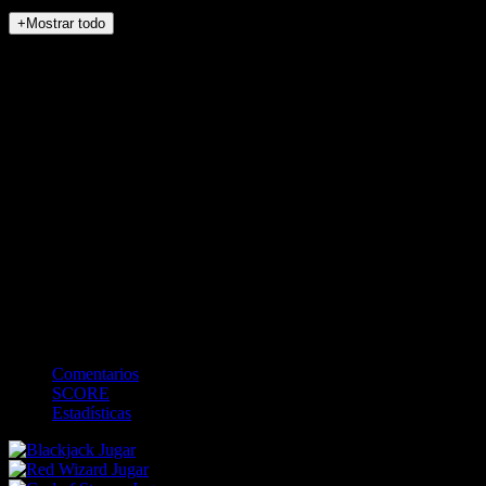
+Mostrar todo
NO_INCIDENTS
<
>
0
0
Bateando
-
BALLS
0
STRIKES
0
OUTS
0
Campo
Comentarios
SCORE
Estadísticas
Jugar
Jugar