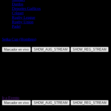
Dardos
Deportes Gaélicos
Críquet
Rugby League
Rugby Union
Padel
Tenis de Mesa
Setka Cup (Hombres)
Jakub Simek vs Frantisek Schmidtmayer
Marcador en vivo
SHOW_AUG_STREAM
SHOW_REG_STREAM
Ir a Evento
Marcador en vivo
SHOW_AUG_STREAM
SHOW_REG_STREAM
TOTAL