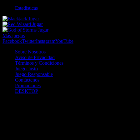
Estadísticas
Jugar
Jugar
Jugar
Más juegos
Facebook
Twitter
Instagram
YouTube
Sobre Nosotros
Aviso de Privacidad
Términos y Condiciones
Juego Justo
Juego Responsable
Contáctenos
Promociones
DESKTOP
Betcha.pa es operado por ONJOC, CORP. una compañía registrada
en la República de Panamá, autorizada y regulada por la Junta de
Control de Juegos de la Repúlblica de Panamá a través del Contrato
de Admnistración y Operación de Juegos de Suerte y Azar a través
de Internet No. JCJ-03-2020, debidamente refrendado por la
Contraloría de la República de Panamá el día 15 de junio de 2020
con oficinas en Urbanización Costa del Este, PH Plaza Real,