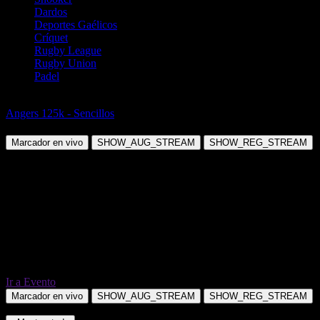
Dardos
Deportes Gaélicos
Críquet
Rugby League
Rugby Union
Padel
Tenis
Angers 125k - Sencillos
Amandine Monnot vs Zeynep Sonmez
Marcador en vivo
SHOW_AUG_STREAM
SHOW_REG_STREAM
Ir a Evento
Marcador en vivo
SHOW_AUG_STREAM
SHOW_REG_STREAM