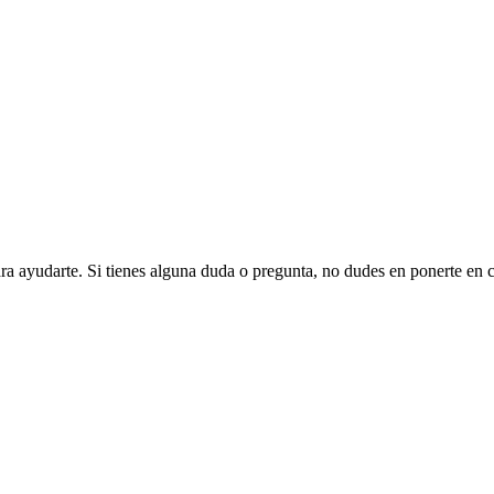
 para ayudarte. Si tienes alguna duda o pregunta, no dudes en ponerte e