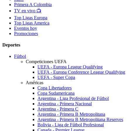
Primera A Colombia
TV en vivo 📺
Top Ligas Europa
Top Ligas America
Eventos hoy
Promociones
Deportes
Fútbol
Competiciones UEFA
UEFA - Europa League Qualifying
UEFA - Europa Conference League Qualifying
UEFA - Super Copa
Américas
Copa Libertadores
Copa Sudamericana
Argentina - Liga Profesional de Fútbol
Argentina - Primera Nacional
Argentina - Primera C
Argentina - Primera B Metropolitana
Argentina - Primera B Metropolitana Reserves
Bolivia - Liga de Fútbol Profesional
Canada - Premier League