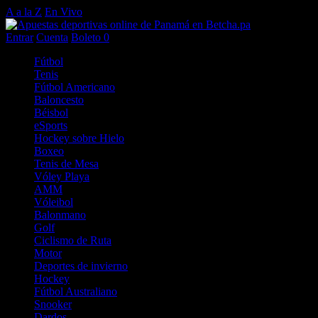
A a la Z
En Vivo
Entrar
Cuenta
Boleto
0
Fútbol
Tenis
Fútbol Americano
Baloncesto
Béisbol
eSports
Hockey sobre Hielo
Boxeo
Tenis de Mesa
Vóley Playa
AMM
Vóleibol
Balonmano
Golf
Ciclismo de Ruta
Motor
Deportes de invierno
Hockey
Fútbol Australiano
Snooker
Dardos