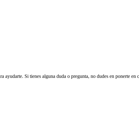
 para ayudarte. Si tienes alguna duda o pregunta, no dudes en ponerte e