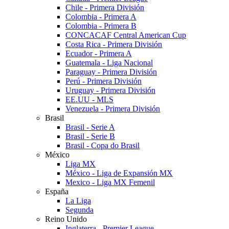
Chile - Primera División
Colombia - Primera A
Colombia - Primera B
CONCACAF Central American Cup
Costa Rica - Primera División
Ecuador - Primera A
Guatemala - Liga Nacional
Paraguay - Primera División
Perú - Primera División
Uruguay - Primera División
EE.UU - MLS
Venezuela - Primera División
Brasil
Brasil - Serie A
Brasil - Serie B
Brasil - Copa do Brasil
México
Liga MX
México - Liga de Expansión MX
Mexico - Liga MX Femenil
España
La Liga
Segunda
Reino Unido
Inglaterra - Premier League