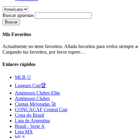
Buscar apuestas
Buscar
Mis Favoritos
Actualmente no tiene favoritos. Añada favoritos para verlos siempre a
Cargando tus favoritos, por favor espere…
Enlaces rápidos
MLB ⚾
Leagues Cup🏆
Amistosos Clubes Elite
Amistosos Clubes
Cuotas Mejoradas 🚀
CONCACAF Central Cup
Copa do Brasil
Liga de Argentina
Brasil - Serie A
Liga MX
MLS