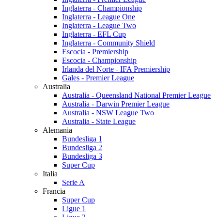
Inglaterra - Championship
Inglaterra - League One
Inglaterra - League Two
Inglaterra - EFL Cup
Inglaterra - Community Shield
Escocia - Premiership
Escocia - Championship
Irlanda del Norte - IFA Premiership
Gales - Premier League
Australia
Australia - Queensland National Premier League
Australia - Darwin Premier League
Australia - NSW League Two
Australia - State League
Alemania
Bundesliga 1
Bundesliga 2
Bundesliga 3
Super Cup
Italia
Serie A
Francia
Super Cup
Ligue 1