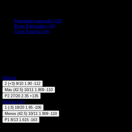
14 Sep 19:15
Todos los mercados (30)
Cambiar
Principales mercados (29)
Props Principales (30)
Crear Apuesta (16)
Crear Apuesta
RECUPERAR APUESTA DISPONIBLE
Uno contra Uno
Handicap = Desventaja
Totales
Ganará
Denver
2
(
+3
)
9/10
1.90
-112
Más
(
42.5
)
10/11
1.909
-110
P2
27/20
2.35
+135
Kansas City
1
(
-3
)
19/20
1.95
-106
Menos
(
42.5
)
10/11
1.909
-110
P1
8/13
1.615
-163