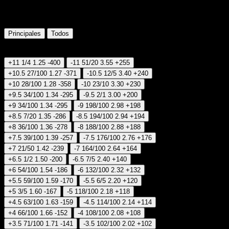
Crear Apuesta
RECUPERAR APUESTA DISPONIBLE
Hándicap Alternativo
Principales
Todos
Denver Broncos
Kansas City Chiefs
+11
1/4
1.25
-400
-11
51/20
3.55
+255
+10.5
27/100
1.27
-371
-10.5
12/5
3.40
+240
+10
28/100
1.28
-358
-10
23/10
3.30
+230
+9.5
34/100
1.34
-295
-9.5
2/1
3.00
+200
+9
34/100
1.34
-295
-9
198/100
2.98
+198
+8.5
7/20
1.35
-286
-8.5
194/100
2.94
+194
+8
36/100
1.36
-278
-8
188/100
2.88
+188
+7.5
39/100
1.39
-257
-7.5
176/100
2.76
+176
+7
21/50
1.42
-239
-7
164/100
2.64
+164
+6.5
1/2
1.50
-200
-6.5
7/5
2.40
+140
+6
54/100
1.54
-186
-6
132/100
2.32
+132
+5.5
59/100
1.59
-170
-5.5
6/5
2.20
+120
+5
3/5
1.60
-167
-5
118/100
2.18
+118
+4.5
63/100
1.63
-159
-4.5
114/100
2.14
+114
+4
66/100
1.66
-152
-4
108/100
2.08
+108
+3.5
71/100
1.71
-141
-3.5
102/100
2.02
+102