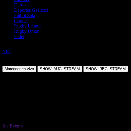
Dardos
Deportes Gaélicos
Fútbol Sala
Críquet
Rugby League
Rugby Union
Padel
Fútbol Americano
NFL
Denver @ Kansas City
Lunes, 14 Sep 2026 19:15:00
Marcador en vivo
SHOW_AUG_STREAM
SHOW_REG_STREAM
Ir a Evento