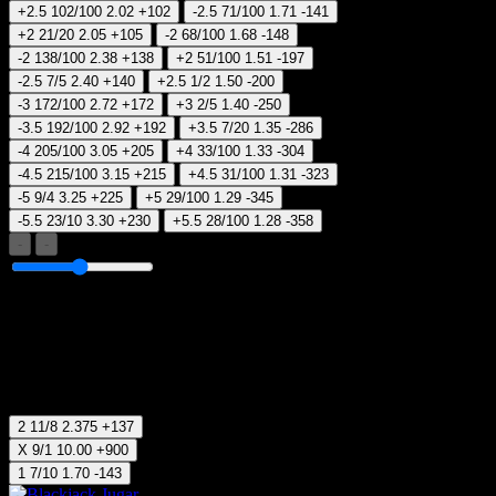
+2.5
102/100
2.02
+102
-2.5
71/100
1.71
-141
+2
21/20
2.05
+105
-2
68/100
1.68
-148
-2
138/100
2.38
+138
+2
51/100
1.51
-197
-2.5
7/5
2.40
+140
+2.5
1/2
1.50
-200
-3
172/100
2.72
+172
+3
2/5
1.40
-250
-3.5
192/100
2.92
+192
+3.5
7/20
1.35
-286
-4
205/100
3.05
+205
+4
33/100
1.33
-304
-4.5
215/100
3.15
+215
+4.5
31/100
1.31
-323
-5
9/4
3.25
+225
+5
29/100
1.29
-345
-5.5
23/10
3.30
+230
+5.5
28/100
1.28
-358
-
-
+11
-5.5
Crear Apuesta
RECUPERAR APUESTA DISPONIBLE
Resultado Partido (regular time)
2
11/8
2.375
+137
X
9/1
10.00
+900
1
7/10
1.70
-143
Jugar