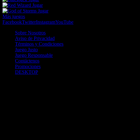
Jugar
Jugar
Más juegos
Facebook
Twitter
Instagram
YouTube
Sobre Nosotros
Aviso de Privacidad
Términos y Condiciones
Juego Justo
Juego Responsable
Contáctenos
Promociones
DESKTOP
Betcha.pa es operado por ONJOC, CORP. una compañía registrada
en la República de Panamá, autorizada y regulada por la Junta de
Control de Juegos de la Repúlblica de Panamá a través del Contrato
de Admnistración y Operación de Juegos de Suerte y Azar a través
de Internet No. JCJ-03-2020, debidamente refrendado por la
Contraloría de la República de Panamá el día 15 de junio de 2020
con oficinas en Urbanización Costa del Este, PH Plaza Real,
Oficina 403, Corregimiento de Juan Díaz, República de Panamá,
localizables al telefóno +(507) 304-8693 y correo electrónico
info@onjoc.com