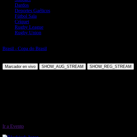
Dardos
Deportes Gaélicos
Fútbol Sala
Críquet
Rugby League
Rugby Union
Fútbol
Brasil - Copa do Brasil
Atletico MG vs Juventude RS
Sábado, 01 Ago 2026 17:30:00
Marcador en vivo
SHOW_AUG_STREAM
SHOW_REG_STREAM
Ir a Evento
01 Ago 17:30