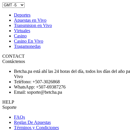
Deportes
Apuestas en Vivo
Transmision en Vivo
Virtuales
Casino
Casino En Vivo
Tragamonedas
CONTACT
Contáctenos
Betcha.pa está ahí las 24 horas del día, todos los días del año
Vivo
Teléfono:
+507-3026868
WhatsApp:
+507-69387276
Email:
soporte@betcha.pa
HELP
Soporte
FAQs
Reglas De Apuestas
Términos y Condiciones