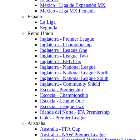
México - Liga de Expansión MX
Mexico - Liga MX Femenil
España
La Liga
Segunda
Reino Unido
Inglaterra - Premier League
Inglaterra - Championship
Inglaterra - League One
Inglaterra - League Two
Inglaterra - EFL Cup
Inglaterra - National League
Inglaterra - National League North
Inglaterra - National League South
Inglaterra - Community Shield
Escocia - Premiership
Escocia - Championship
Escocia - League One
Escocia - League Two
Irlanda del Norte - IFA Premiership
Gales - Premier League
Australia
Australia - FFA Cup
Australia - NSW Premier League