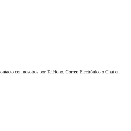
n contacto con nosotros por Teléfono, Correo Electrónico o Chat en