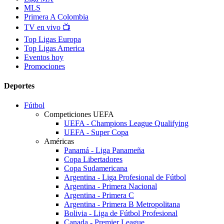
MLS
Primera A Colombia
TV en vivo 📺
Top Ligas Europa
Top Ligas America
Eventos hoy
Promociones
Deportes
Fútbol
Competiciones UEFA
UEFA - Champions League Qualifying
UEFA - Super Copa
Américas
Panamá - Liga Panameña
Copa Libertadores
Copa Sudamericana
Argentina - Liga Profesional de Fútbol
Argentina - Primera Nacional
Argentina - Primera C
Argentina - Primera B Metropolitana
Bolivia - Liga de Fútbol Profesional
Canada - Premier League