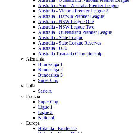
Australia - Queensland National Premier League
Australia - South Australia Premier League
Australia - Victoria Premier League 2
Australia - Darwin Premier League
Australia - NSW League One
Australia - NSW League Two
Australia - Queensland Premier League
Australia - State League
Australia - State League Reserves
Australia - U20
Australia Tasmania Championship
Alemania
Bundesliga 1
Bundesliga 2
Bundesliga 3
Super Cup
Italia
Serie A
Francia
Super Cup
Ligue 1
Ligue 2
National
Europa
Holanda - Eredivisie