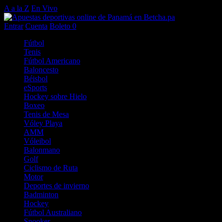
A a la Z
En Vivo
Entrar
Cuenta
Boleto
0
Fútbol
Tenis
Fútbol Americano
Baloncesto
Béisbol
eSports
Hockey sobre Hielo
Boxeo
Tenis de Mesa
Vóley Playa
AMM
Vóleibol
Balonmano
Golf
Ciclismo de Ruta
Motor
Deportes de invierno
Badminton
Hockey
Fútbol Australiano
Snooker