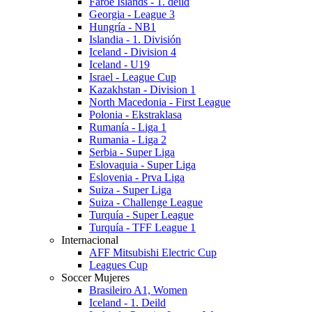
Faroe Islands - 1. deild
Georgia - League 3
Hungría - NB1
Islandia - 1. División
Iceland - Division 4
Iceland - U19
Israel - League Cup
Kazakhstan - Division 1
North Macedonia - First League
Polonia - Ekstraklasa
Rumanía - Liga 1
Rumania - Liga 2
Serbia - Super Liga
Eslovaquia - Super Liga
Eslovenia - Prva Liga
Suiza - Super Liga
Suiza - Challenge League
Turquía - Super League
Turquía - TFF League 1
Internacional
AFF Mitsubishi Electric Cup
Leagues Cup
Soccer Mujeres
Brasileiro A1, Women
Iceland - 1. Deild