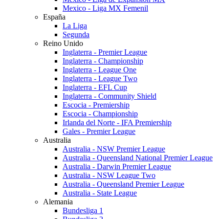
Mexico - Liga MX Femenil
España
La Liga
Segunda
Reino Unido
Inglaterra - Premier League
Inglaterra - Championship
Inglaterra - League One
Inglaterra - League Two
Inglaterra - EFL Cup
Inglaterra - Community Shield
Escocia - Premiership
Escocia - Championship
Irlanda del Norte - IFA Premiership
Gales - Premier League
Australia
Australia - NSW Premier League
Australia - Queensland National Premier League
Australia - Darwin Premier League
Australia - NSW League Two
Australia - Queensland Premier League
Australia - State League
Alemania
Bundesliga 1