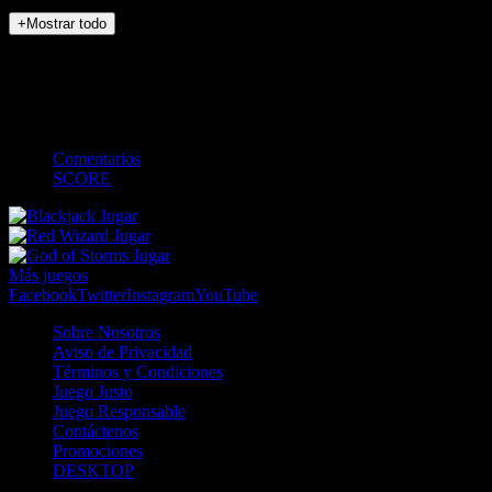
+Mostrar todo
NO_INCIDENTS
Challenger
-
-
-
-
Comentarios
SCORE
Jugar
Jugar
Jugar
Más juegos
Facebook
Twitter
Instagram
YouTube
Sobre Nosotros
Aviso de Privacidad
Términos y Condiciones
Juego Justo
Juego Responsable
Contáctenos
Promociones
DESKTOP