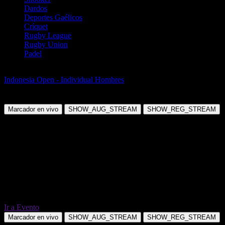
Dardos
Deportes Gaélicos
Críquet
Rugby League
Rugby Union
Padel
Badminton
Indonesia Open - Individual Hombres
Tien Chen Chou vs Chek Yiu
Lee
Marcador en vivo
SHOW_AUG_STREAM
SHOW_REG_STREAM
Ir a Evento
Marcador en vivo
SHOW_AUG_STREAM
SHOW_REG_STREAM