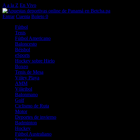
A a la Z
En Vivo
Entrar
Cuenta
Boleto
0
Fútbol
Tenis
Fútbol Americano
Baloncesto
Béisbol
eSports
Hockey sobre Hielo
Boxeo
Tenis de Mesa
Vóley Playa
AMM
Vóleibol
Balonmano
Golf
Ciclismo de Ruta
Motor
Deportes de invierno
Badminton
Hockey
Fútbol Australiano
Snooker