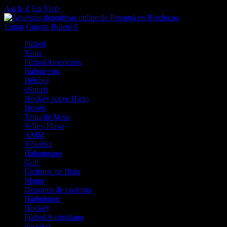
A a la Z
En Vivo
Entrar
Cuenta
Boleto
0
Fútbol
Tenis
Fútbol Americano
Baloncesto
Béisbol
eSports
Hockey sobre Hielo
Boxeo
Tenis de Mesa
Vóley Playa
AMM
Vóleibol
Balonmano
Golf
Ciclismo de Ruta
Motor
Deportes de invierno
Badminton
Hockey
Fútbol Australiano
Snooker