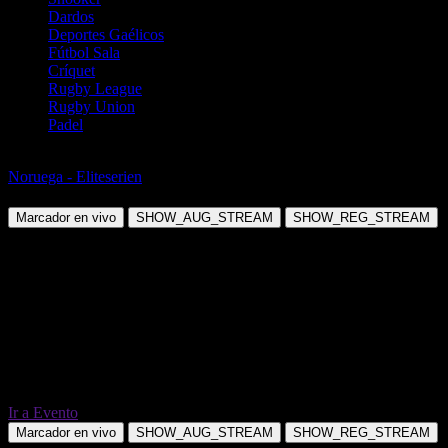
Dardos
Deportes Gaélicos
Fútbol Sala
Críquet
Rugby League
Rugby Union
Padel
Fútbol
Noruega - Eliteserien
Fredrikstad vs Lillestrom
Marcador en vivo
SHOW_AUG_STREAM
SHOW_REG_STREAM
Ir a Evento
Marcador en vivo
SHOW_AUG_STREAM
SHOW_REG_STREAM