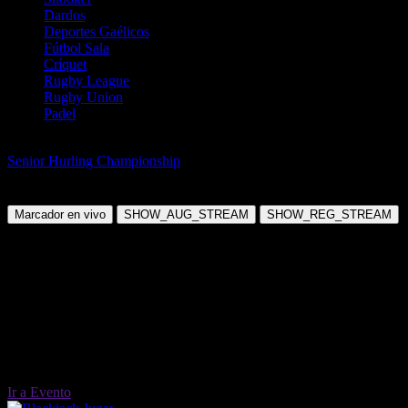
Dardos
Deportes Gaélicos
Fútbol Sala
Críquet
Rugby League
Rugby Union
Padel
Deportes Gaélicos
Senior Hurling Championship
2026 Hurler Of The Year
Domingo, 19 Jul 2026 09:30:00
Marcador en vivo
SHOW_AUG_STREAM
SHOW_REG_STREAM
Ir a Evento