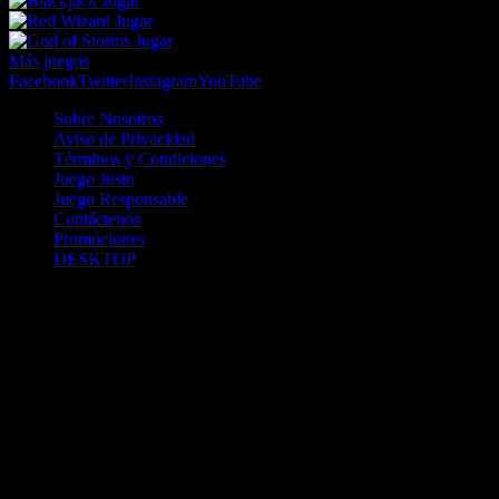
Jugar
Jugar
Jugar
Más juegos
Facebook
Twitter
Instagram
YouTube
Sobre Nosotros
Aviso de Privacidad
Términos y Condiciones
Juego Justo
Juego Responsable
Contáctenos
Promociones
DESKTOP
Betcha.pa es operado por ONJOC, CORP. una compañía registrada
en la República de Panamá, autorizada y regulada por la Junta de
Control de Juegos de la Repúlblica de Panamá a través del Contrato
de Admnistración y Operación de Juegos de Suerte y Azar a través
de Internet No. JCJ-03-2020, debidamente refrendado por la
Contraloría de la República de Panamá el día 15 de junio de 2020
con oficinas en Urbanización Costa del Este, PH Plaza Real,
Oficina 403, Corregimiento de Juan Díaz, República de Panamá,
localizables al telefóno +(507) 304-8693 y correo electrónico
info@onjoc.com