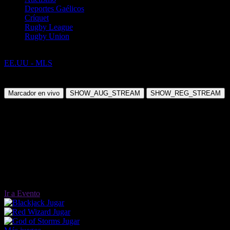
Deportes Gaélicos
Críquet
Rugby League
Rugby Union
Fútbol
EE.UU - MLS
Chicago Fire vs Vancouver Whitecaps FC
Jueves, 16 Jul 2026 19:30:00
Marcador en vivo
SHOW_AUG_STREAM
SHOW_REG_STREAM
Ir a Evento
Jugar
Jugar
Jugar