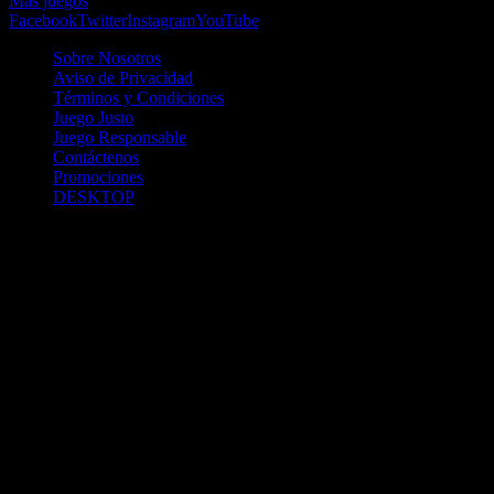
Más juegos
Facebook
Twitter
Instagram
YouTube
Sobre Nosotros
Aviso de Privacidad
Términos y Condiciones
Juego Justo
Juego Responsable
Contáctenos
Promociones
DESKTOP
Betcha.pa es operado por ONJOC, CORP. una compañía registrada
en la República de Panamá, autorizada y regulada por la Junta de
Control de Juegos de la Repúlblica de Panamá a través del Contrato
de Admnistración y Operación de Juegos de Suerte y Azar a través
de Internet No. JCJ-03-2020, debidamente refrendado por la
Contraloría de la República de Panamá el día 15 de junio de 2020
con oficinas en Urbanización Costa del Este, PH Plaza Real,
Oficina 403, Corregimiento de Juan Díaz, República de Panamá,
localizables al telefóno +(507) 304-8693 y correo electrónico
info@onjoc.com
SPACEWONDER HOLDINGS LIMITED es una filial europea de
Onjoc Corp., debidamente registrada en Chipre, con oficinas en 1