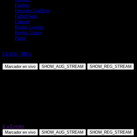
Dardos
Deportes Gaélicos
Fútbol Sala
Críquet
Rugby League
Rugby Union
Padel
Fútbol
EE.UU - MLS
CF Montreal vs Toronto FC
Marcador en vivo
SHOW_AUG_STREAM
SHOW_REG_STREAM
Ir a Evento
Marcador en vivo
SHOW_AUG_STREAM
SHOW_REG_STREAM