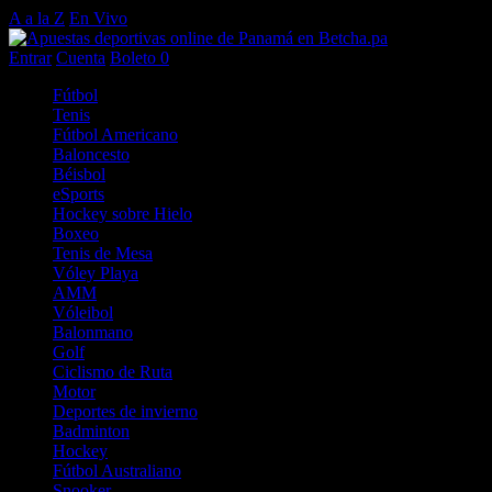
A a la Z
En Vivo
Entrar
Cuenta
Boleto
0
Fútbol
Tenis
Fútbol Americano
Baloncesto
Béisbol
eSports
Hockey sobre Hielo
Boxeo
Tenis de Mesa
Vóley Playa
AMM
Vóleibol
Balonmano
Golf
Ciclismo de Ruta
Motor
Deportes de invierno
Badminton
Hockey
Fútbol Australiano
Snooker