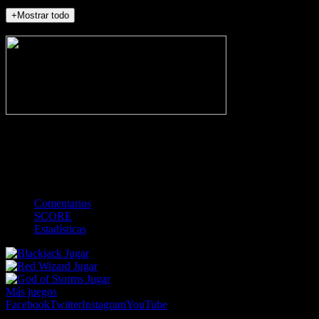
+Mostrar todo
NO_INCIDENTS
-
Gol
Tarjeta amarilla
Roja
Córner
Penalti
FKIC
Sustitución
0
-
-
-
-
-
-
0
-
-
-
-
-
-
Comentarios
SCORE
Estadísticas
Jugar
Jugar
Jugar
Más juegos
Facebook
Twitter
Instagram
YouTube