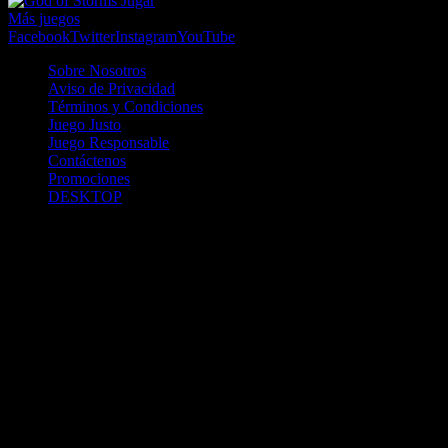
Jugar
Más juegos
Facebook
Twitter
Instagram
YouTube
Sobre Nosotros
Aviso de Privacidad
Términos y Condiciones
Juego Justo
Juego Responsable
Contáctenos
Promociones
DESKTOP
Betcha.pa es operado por ONJOC, CORP. una compañía registrada
en la República de Panamá, autorizada y regulada por la Junta de
Control de Juegos de la Repúlblica de Panamá a través del Contrato
de Admnistración y Operación de Juegos de Suerte y Azar a través
de Internet No. JCJ-03-2020, debidamente refrendado por la
Contraloría de la República de Panamá el día 15 de junio de 2020
con oficinas en Urbanización Costa del Este, PH Plaza Real,
Oficina 403, Corregimiento de Juan Díaz, República de Panamá,
localizables al telefóno +(507) 304-8693 y correo electrónico
info@onjoc.com
SPACEWONDER HOLDINGS LIMITED es una filial europea de