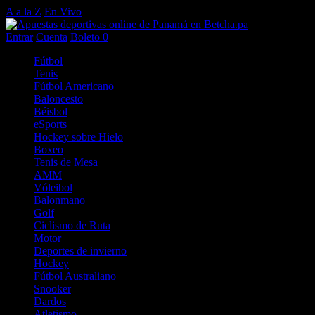
A a la Z
En Vivo
Entrar
Cuenta
Boleto
0
Fútbol
Tenis
Fútbol Americano
Baloncesto
Béisbol
eSports
Hockey sobre Hielo
Boxeo
Tenis de Mesa
AMM
Vóleibol
Balonmano
Golf
Ciclismo de Ruta
Motor
Deportes de invierno
Hockey
Fútbol Australiano
Snooker
Dardos
Atletismo