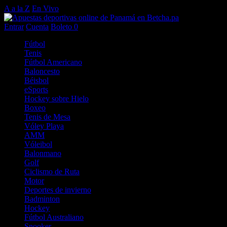
A a la Z
En Vivo
Entrar
Cuenta
Boleto
0
Fútbol
Tenis
Fútbol Americano
Baloncesto
Béisbol
eSports
Hockey sobre Hielo
Boxeo
Tenis de Mesa
Vóley Playa
AMM
Vóleibol
Balonmano
Golf
Ciclismo de Ruta
Motor
Deportes de invierno
Badminton
Hockey
Fútbol Australiano
Snooker