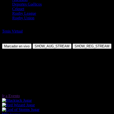
Deportes Gaélicos
Críquet
Rugby League
Rugby Union
Tenis
Tenis Virtual
Marc Dupere-Jan Burkart
Jueves, 09 Jul 2026 12:41:00
Marcador en vivo
SHOW_AUG_STREAM
SHOW_REG_STREAM
Ir a Evento
Jugar
Jugar
Jugar