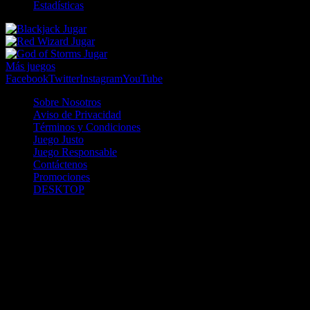
Estadísticas
Jugar
Jugar
Jugar
Más juegos
Facebook
Twitter
Instagram
YouTube
Sobre Nosotros
Aviso de Privacidad
Términos y Condiciones
Juego Justo
Juego Responsable
Contáctenos
Promociones
DESKTOP
Betcha.pa es operado por ONJOC, CORP. una compañía registrada
en la República de Panamá, autorizada y regulada por la Junta de
Control de Juegos de la Repúlblica de Panamá a través del Contrato
de Admnistración y Operación de Juegos de Suerte y Azar a través
de Internet No. JCJ-03-2020, debidamente refrendado por la
Contraloría de la República de Panamá el día 15 de junio de 2020
con oficinas en Urbanización Costa del Este, PH Plaza Real,
Oficina 403, Corregimiento de Juan Díaz, República de Panamá,