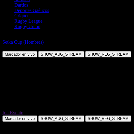
Dardos
Deportes Gaélicos
Críquet
Rugby League
Rugby Union
Tenis de Mesa
Setka Cup (Hombres)
Stepan Rejent vs Ondrej Mezera
Marcador en vivo
SHOW_AUG_STREAM
SHOW_REG_STREAM
Ir a Evento
Marcador en vivo
SHOW_AUG_STREAM
SHOW_REG_STREAM
TOTAL