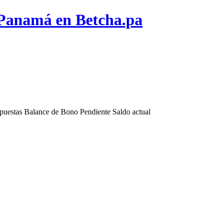
puestas
Balance de Bono Pendiente
Saldo actual