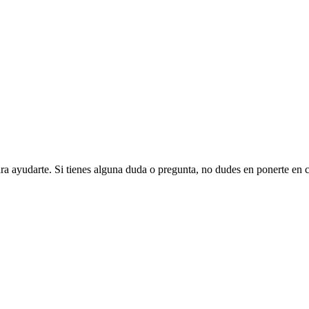
 para ayudarte. Si tienes alguna duda o pregunta, no dudes en ponerte e