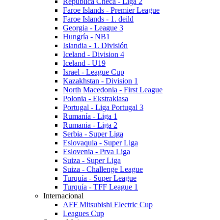
República Checa - Liga 2
Faroe Islands - Premier League
Faroe Islands - 1. deild
Georgia - League 3
Hungría - NB1
Islandia - 1. División
Iceland - Division 4
Iceland - U19
Israel - League Cup
Kazakhstan - Division 1
North Macedonia - First League
Polonia - Ekstraklasa
Portugal - Liga Portugal 3
Rumanía - Liga 1
Rumania - Liga 2
Serbia - Super Liga
Eslovaquia - Super Liga
Eslovenia - Prva Liga
Suiza - Super Liga
Suiza - Challenge League
Turquía - Super League
Turquía - TFF League 1
Internacional
AFF Mitsubishi Electric Cup
Leagues Cup