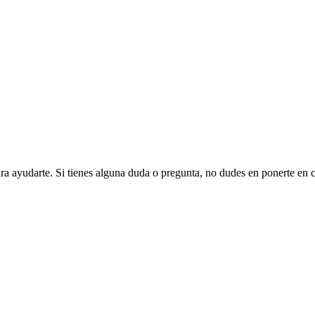
 para ayudarte. Si tienes alguna duda o pregunta, no dudes en ponerte e