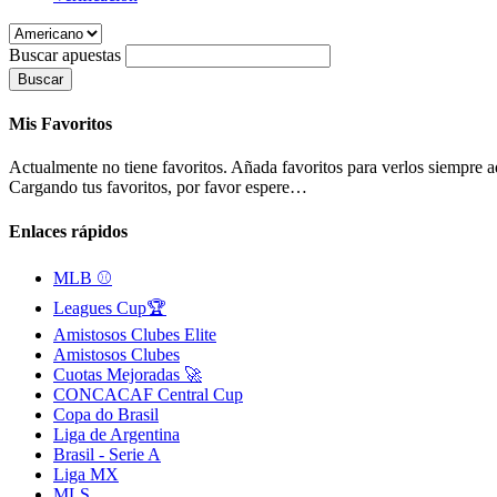
Buscar apuestas
Buscar
Mis Favoritos
Actualmente no tiene favoritos. Añada favoritos para verlos siempre a
Cargando tus favoritos, por favor espere…
Enlaces rápidos
MLB ⚾
Leagues Cup🏆
Amistosos Clubes Elite
Amistosos Clubes
Cuotas Mejoradas 🚀
CONCACAF Central Cup
Copa do Brasil
Liga de Argentina
Brasil - Serie A
Liga MX
MLS