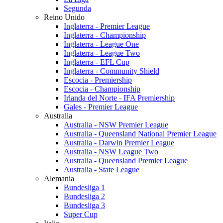
Segunda
Reino Unido
Inglaterra - Premier League
Inglaterra - Championship
Inglaterra - League One
Inglaterra - League Two
Inglaterra - EFL Cup
Inglaterra - Community Shield
Escocia - Premiership
Escocia - Championship
Irlanda del Norte - IFA Premiership
Gales - Premier League
Australia
Australia - NSW Premier League
Australia - Queensland National Premier League
Australia - Darwin Premier League
Australia - NSW League Two
Australia - Queensland Premier League
Australia - State League
Alemania
Bundesliga 1
Bundesliga 2
Bundesliga 3
Super Cup