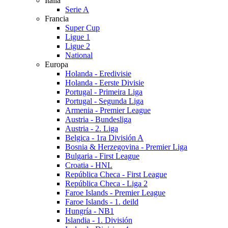
Italia
Serie A
Francia
Super Cup
Ligue 1
Ligue 2
National
Europa
Holanda - Eredivisie
Holanda - Eerste Divisie
Portugal - Primeira Liga
Portugal - Segunda Liga
Armenia - Premier League
Austria - Bundesliga
Austria - 2. Liga
Belgica - 1ra División A
Bosnia & Herzegovina - Premier Liga
Bulgaria - First League
Croatia - HNL
República Checa - First League
República Checa - Liga 2
Faroe Islands - Premier League
Faroe Islands - 1. deild
Hungría - NB1
Islandia - 1. División