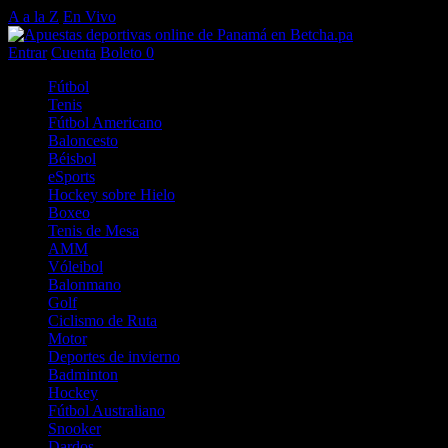
A a la Z
En Vivo
Entrar
Cuenta
Boleto
0
Fútbol
Tenis
Fútbol Americano
Baloncesto
Béisbol
eSports
Hockey sobre Hielo
Boxeo
Tenis de Mesa
AMM
Vóleibol
Balonmano
Golf
Ciclismo de Ruta
Motor
Deportes de invierno
Badminton
Hockey
Fútbol Australiano
Snooker
Dardos