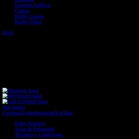
Deportes Gaélicos
Críquet
Rugby League
Rugby Union
Inicio
Error
ERROR 404 - NO SE HA ENCONTRADO EL
ARCHIVO
Lo sentimos pero no se ha podido localizar la página que estás
buscando. Es posible que hayas introducido una URL errónea o que
se haya producido un cambio en la dirección web. Para recibir
ayuda sobre la página a la que quieres acceder visita nuestro map
Jugar
Jugar
Jugar
Más juegos
Facebook
Twitter
Instagram
YouTube
Sobre Nosotros
Aviso de Privacidad
Términos y Condiciones