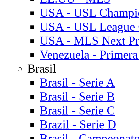
USA - USL Champi
USA - USL League
USA - MLS Next P
Venezuela - Primera
Brasil
Brasil - Serie A
Brasil - Serie B
Brasil - Serie C
Brazil - Serie D
Brasil - Campeonat