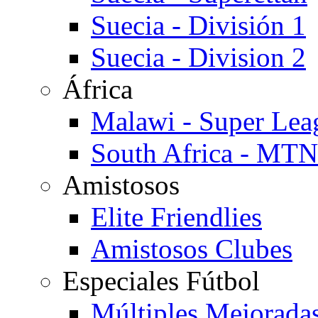
Suecia - División 1
Suecia - Division 2
África
Malawi - Super Lea
South Africa - MTN
Amistosos
Elite Friendlies
Amistosos Clubes
Especiales Fútbol
Múltiples Mejorada