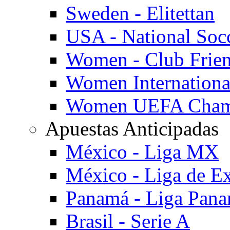
Sweden - Elitettan
USA - National Soc
Women - Club Frien
Women International
Women UEFA Cham
Apuestas Anticipadas
México - Liga MX
México - Liga de 
Panamá - Liga Pan
Brasil - Serie A