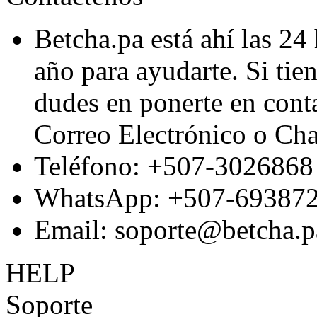
Betcha.pa está ahí las 24 
año para ayudarte. Si tie
dudes en ponerte en cont
Correo Electrónico o Cha
Teléfono:
+507-3026868
WhatsApp:
+507-69387
Email:
soporte@betcha.p
HELP
Soporte