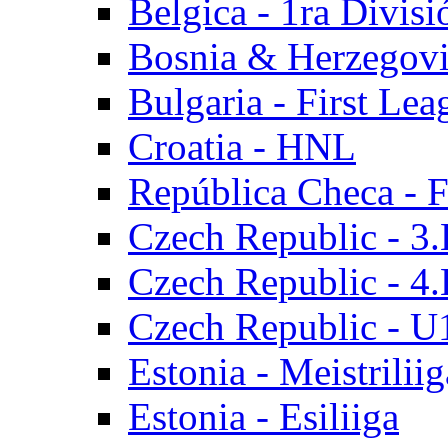
Belgica - 1ra Divisi
Bosnia & Herzegovi
Bulgaria - First Lea
Croatia - HNL
República Checa - F
Czech Republic - 3.
Czech Republic - 4.
Czech Republic - U
Estonia - Meistriliig
Estonia - Esiliiga