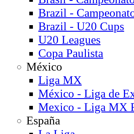
Brazil - Campeonat
Brazil - U20 Cups
U20 Leagues
Copa Paulista
México
Liga MX
México - Liga de 
Mexico - Liga MX 
España
La Liga