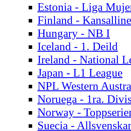
Estonia - Liga Muje
Finland - Kansallin
Hungary - NB I
Iceland - 1. Deild
Ireland - National 
Japan - L1 League
NPL Western Austra
Noruega - 1ra. Divi
Norway - Toppserie
Suecia - Allsvenska