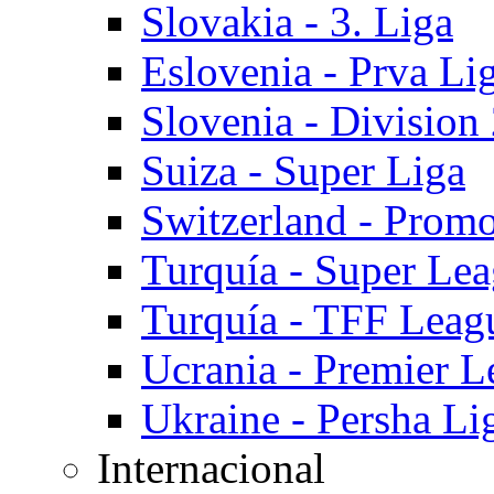
Slovakia - 3. Liga
Eslovenia - Prva Li
Slovenia - Division
Suiza - Super Liga
Switzerland - Prom
Turquía - Super Le
Turquía - TFF Leag
Ucrania - Premier L
Ukraine - Persha Li
Internacional