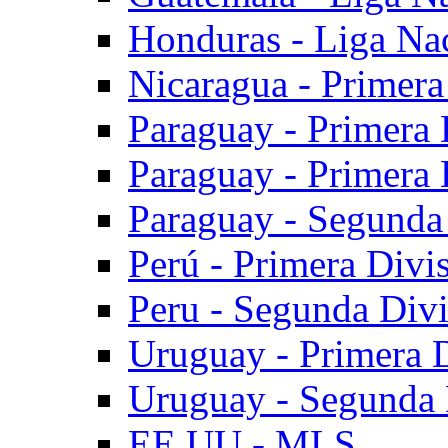
Honduras - Liga Na
Nicaragua - Primera
Paraguay - Primera 
Paraguay - Primera 
Paraguay - Segunda
Perú - Primera Divi
Peru - Segunda Divi
Uruguay - Primera 
Uruguay - Segunda 
EE.UU - MLS