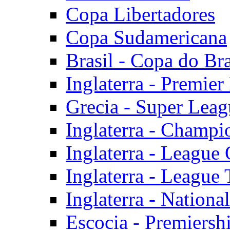
Copa Libertadores
Copa Sudamericana
Brasil - Copa do Bra
Inglaterra - Premie
Grecia - Super Leag
Inglaterra - Champi
Inglaterra - League
Inglaterra - League
Inglaterra - Nationa
Escocia - Premiersh