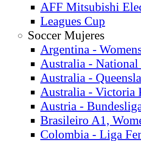
AFF Mitsubishi Ele
Leagues Cup
Soccer Mujeres
Argentina - Women
Australia - Nation
Australia - Queensl
Australia - Victoria
Austria - Bundeslig
Brasileiro A1, Wom
Colombia - Liga Fe