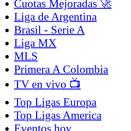
Cuotas Mejoradas 🚀
Liga de Argentina
Brasil - Serie A
Liga MX
MLS
Primera A Colombia
TV en vivo 📺
Top Ligas Europa
Top Ligas America
Eventos hoy