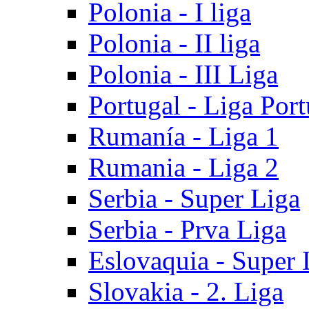
Polonia - I liga
Polonia - II liga
Polonia - III Liga
Portugal - Liga Port
Rumanía - Liga 1
Rumania - Liga 2
Serbia - Super Liga
Serbia - Prva Liga
Eslovaquia - Super 
Slovakia - 2. Liga