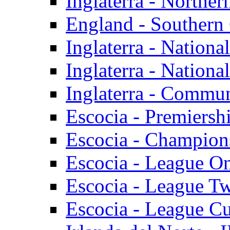
Inglaterra - Northe
England - Southern
Inglaterra - Nation
Inglaterra - Nation
Inglaterra - Commun
Escocia - Premiersh
Escocia - Champion
Escocia - League O
Escocia - League T
Escocia - League C