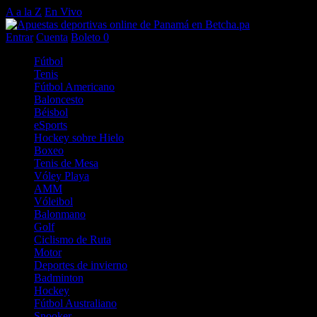
A a la Z
En Vivo
Entrar
Cuenta
Boleto
0
Fútbol
Tenis
Fútbol Americano
Baloncesto
Béisbol
eSports
Hockey sobre Hielo
Boxeo
Tenis de Mesa
Vóley Playa
AMM
Vóleibol
Balonmano
Golf
Ciclismo de Ruta
Motor
Deportes de invierno
Badminton
Hockey
Fútbol Australiano
Snooker