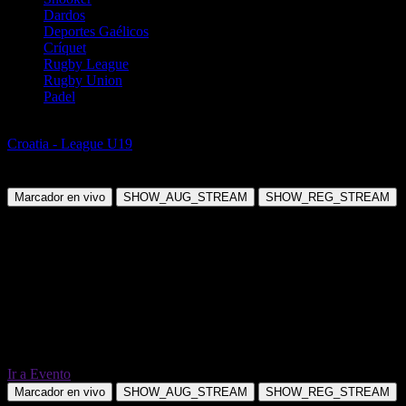
Dardos
Deportes Gaélicos
Críquet
Rugby League
Rugby Union
Padel
Fútbol
Croatia - League U19
NK Mladost Zdralovi U19 vs HNK Sibenik
U19
Marcador en vivo
SHOW_AUG_STREAM
SHOW_REG_STREAM
Ir a Evento
Marcador en vivo
SHOW_AUG_STREAM
SHOW_REG_STREAM