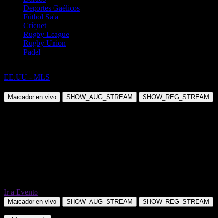
Deportes Gaélicos
Fútbol Sala
Críquet
Rugby League
Rugby Union
Padel
Fútbol
EE.UU - MLS
Toronto FC vs Atlanta United
Marcador en vivo
SHOW_AUG_STREAM
SHOW_REG_STREAM
Ir a Evento
Marcador en vivo
SHOW_AUG_STREAM
SHOW_REG_STREAM