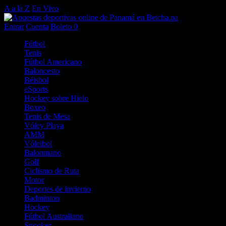
A a la Z
En Vivo
Entrar
Cuenta
Boleto
0
Fútbol
Tenis
Fútbol Americano
Baloncesto
Béisbol
eSports
Hockey sobre Hielo
Boxeo
Tenis de Mesa
Vóley Playa
AMM
Vóleibol
Balonmano
Golf
Ciclismo de Ruta
Motor
Deportes de invierno
Badminton
Hockey
Fútbol Australiano
Snooker