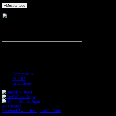
+Mostrar todo
NO_INCIDENTS
-
Gol
Tarjeta amarilla
Roja
Córner
Penalti
FKIC
Sustitución
0
-
-
-
-
-
-
0
-
-
-
-
-
-
Comentarios
SCORE
Estadísticas
Jugar
Jugar
Jugar
Más juegos
Facebook
Twitter
Instagram
YouTube