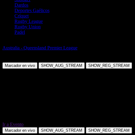
Dardos
Deportes Gaélicos
Críquet
Rugby League
Rugby Union
Padel
Fútbol
Australia - Queensland Premier League
Southside Eagles vs
Broadbeach United
Marcador en vivo
SHOW_AUG_STREAM
SHOW_REG_STREAM
Ir a Evento
Marcador en vivo
SHOW_AUG_STREAM
SHOW_REG_STREAM