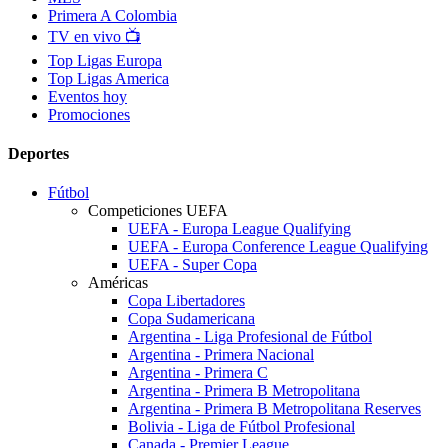
Primera A Colombia
TV en vivo 📺
Top Ligas Europa
Top Ligas America
Eventos hoy
Promociones
Deportes
Fútbol
Competiciones UEFA
UEFA - Europa League Qualifying
UEFA - Europa Conference League Qualifying
UEFA - Super Copa
Américas
Copa Libertadores
Copa Sudamericana
Argentina - Liga Profesional de Fútbol
Argentina - Primera Nacional
Argentina - Primera C
Argentina - Primera B Metropolitana
Argentina - Primera B Metropolitana Reserves
Bolivia - Liga de Fútbol Profesional
Canada - Premier League