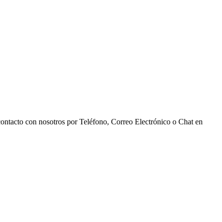
n contacto con nosotros por Teléfono, Correo Electrónico o Chat en