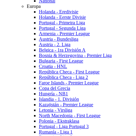
National
Europa
Holanda - Eredivisie
Holanda - Eerste Divisie
Portugal - Primeira Liga
Portugal - Segunda Liga
Armenia - Premier League
Austria - Bundesliga
Austria - 2. Liga
Belgica - 1ra División A
Bosnia & Herzegovina - Premier Liga
Bulgaria - First League
Croatia - HNL
República Checa - First League
República Checa - Liga 2
Faroe Islands - Premier League
Copa del Grecia
Hungría - NB1
Islandia - 1. División
Kazajistán - Premier League
Letonia - Virsliga
North Macedonia - First League
Polonia - Ekstraklasa
Portugal - Liga Portugal 3
Rumanía - Liga 1