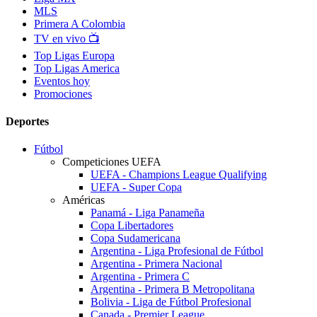
MLS
Primera A Colombia
TV en vivo 📺
Top Ligas Europa
Top Ligas America
Eventos hoy
Promociones
Deportes
Fútbol
Competiciones UEFA
UEFA - Champions League Qualifying
UEFA - Super Copa
Américas
Panamá - Liga Panameña
Copa Libertadores
Copa Sudamericana
Argentina - Liga Profesional de Fútbol
Argentina - Primera Nacional
Argentina - Primera C
Argentina - Primera B Metropolitana
Bolivia - Liga de Fútbol Profesional
Canada - Premier League