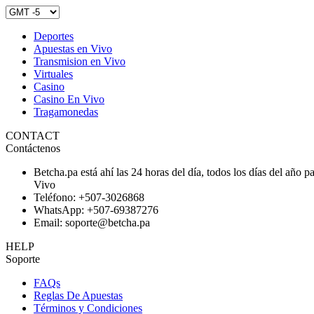
Deportes
Apuestas en Vivo
Transmision en Vivo
Virtuales
Casino
Casino En Vivo
Tragamonedas
CONTACT
Contáctenos
Betcha.pa está ahí las 24 horas del día, todos los días del año
Vivo
Teléfono:
+507-3026868
WhatsApp:
+507-69387276
Email:
soporte@betcha.pa
HELP
Soporte
FAQs
Reglas De Apuestas
Términos y Condiciones