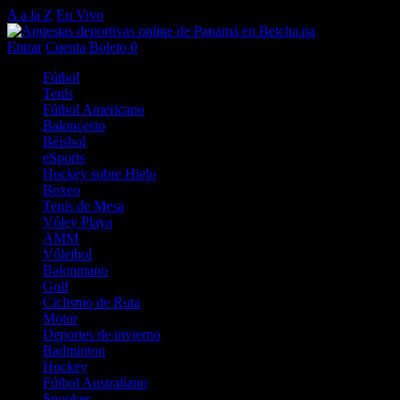
A a la Z
En Vivo
Entrar
Cuenta
Boleto
0
Fútbol
Tenis
Fútbol Americano
Baloncesto
Béisbol
eSports
Hockey sobre Hielo
Boxeo
Tenis de Mesa
Vóley Playa
AMM
Vóleibol
Balonmano
Golf
Ciclismo de Ruta
Motor
Deportes de invierno
Badminton
Hockey
Fútbol Australiano
Snooker