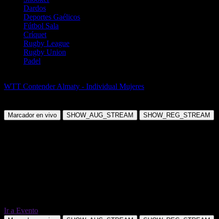
Dardos
Deportes Gaélicos
Fútbol Sala
Críquet
Rugby League
Rugby Union
Padel
Tenis de Mesa
WTT Contender Almaty - Individual Mujeres
Eunhye Lee vs
Andreea Dragoman
Marcador en vivo
SHOW_AUG_STREAM
SHOW_REG_STREAM
Ir a Evento