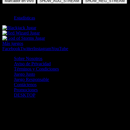
Marcador en vivo
SHOW_AUG_STREAM
SHOW_REG_STREAM
TOTAL
Estadísticas
Jugar
Jugar
Jugar
Más juegos
Facebook
Twitter
Instagram
YouTube
Sobre Nosotros
Aviso de Privacidad
Términos y Condiciones
Juego Justo
Juego Responsable
Contáctenos
Promociones
DESKTOP
Betcha.pa es operado por ONJOC, CORP. una compañía registrada
en la República de Panamá, autorizada y regulada por la Junta de
Control de Juegos de la Repúlblica de Panamá a través del Contrato
de Admnistración y Operación de Juegos de Suerte y Azar a través
de Internet No. JCJ-03-2020, debidamente refrendado por la