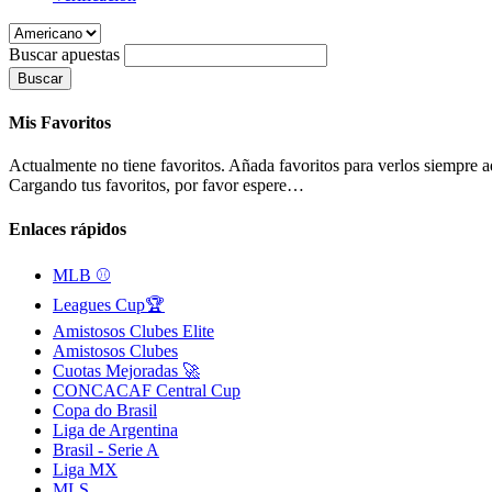
Buscar apuestas
Buscar
Mis Favoritos
Actualmente no tiene favoritos. Añada favoritos para verlos siempre a
Cargando tus favoritos, por favor espere…
Enlaces rápidos
MLB ⚾
Leagues Cup🏆
Amistosos Clubes Elite
Amistosos Clubes
Cuotas Mejoradas 🚀
CONCACAF Central Cup
Copa do Brasil
Liga de Argentina
Brasil - Serie A
Liga MX
MLS