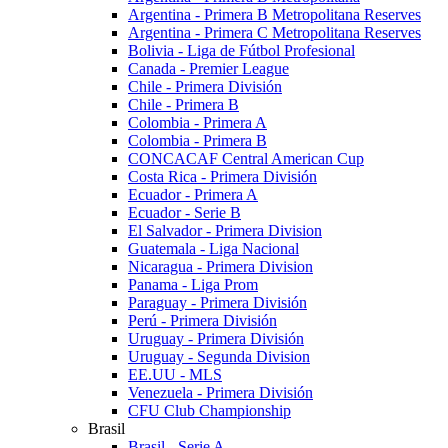
Argentina - Primera B Metropolitana Reserves
Argentina - Primera C Metropolitana Reserves
Bolivia - Liga de Fútbol Profesional
Canada - Premier League
Chile - Primera División
Chile - Primera B
Colombia - Primera A
Colombia - Primera B
CONCACAF Central American Cup
Costa Rica - Primera División
Ecuador - Primera A
Ecuador - Serie B
El Salvador - Primera Division
Guatemala - Liga Nacional
Nicaragua - Primera Division
Panama - Liga Prom
Paraguay - Primera División
Perú - Primera División
Uruguay - Primera División
Uruguay - Segunda Division
EE.UU - MLS
Venezuela - Primera División
CFU Club Championship
Brasil
Brasil - Serie A