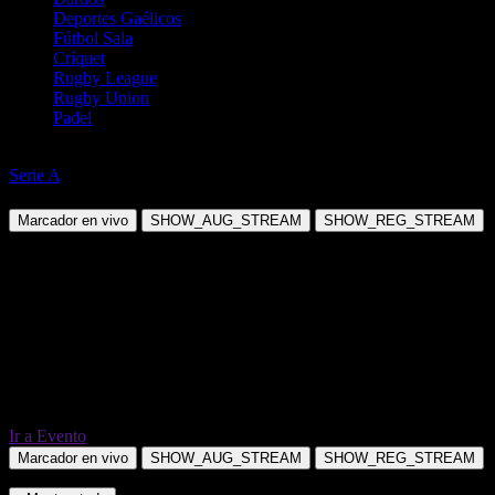
Deportes Gaélicos
Fútbol Sala
Críquet
Rugby League
Rugby Union
Padel
Fútbol
Serie A
Cagliari vs Bologna
Marcador en vivo
SHOW_AUG_STREAM
SHOW_REG_STREAM
Ir a Evento
Marcador en vivo
SHOW_AUG_STREAM
SHOW_REG_STREAM