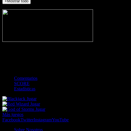
+Mostrar todo
NO_INCIDENTS
-
Gol
Tarjeta amarilla
Roja
Córner
Penalti
FKIC
Sustitución
0
-
-
-
-
-
-
0
-
-
-
-
-
-
Comentarios
SCORE
Estadísticas
Jugar
Jugar
Jugar
Más juegos
Facebook
Twitter
Instagram
YouTube
Sobre Nosotros