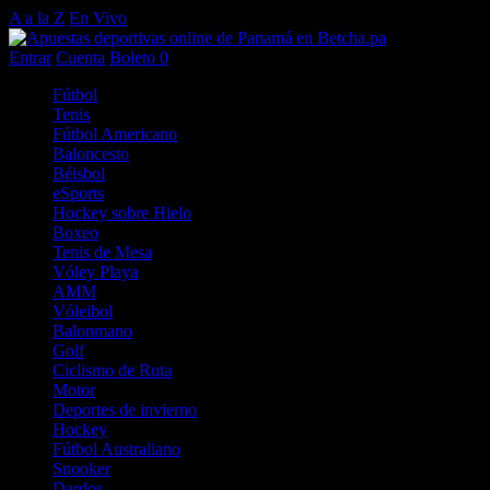
A a la Z
En Vivo
Entrar
Cuenta
Boleto
0
Fútbol
Tenis
Fútbol Americano
Baloncesto
Béisbol
eSports
Hockey sobre Hielo
Boxeo
Tenis de Mesa
Vóley Playa
AMM
Vóleibol
Balonmano
Golf
Ciclismo de Ruta
Motor
Deportes de invierno
Hockey
Fútbol Australiano
Snooker
Dardos