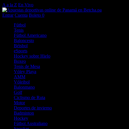
A a la Z
En Vivo
Entrar
Cuenta
Boleto
0
Fútbol
Tenis
Fútbol Americano
Baloncesto
Béisbol
eSports
Hockey sobre Hielo
Boxeo
Tenis de Mesa
Vóley Playa
AMM
Vóleibol
Balonmano
Golf
Ciclismo de Ruta
Motor
Deportes de invierno
Badminton
Hockey
Fútbol Australiano
Snooker