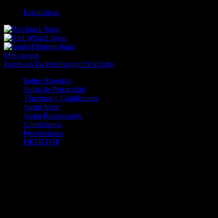
Estadísticas
Jugar
Jugar
Jugar
Más juegos
Facebook
Twitter
Instagram
YouTube
Sobre Nosotros
Aviso de Privacidad
Términos y Condiciones
Juego Justo
Juego Responsable
Contáctenos
Promociones
DESKTOP
Betcha.pa es operado por ONJOC, CORP. una compañía registrada
en la República de Panamá, autorizada y regulada por la Junta de
Control de Juegos de la Repúlblica de Panamá a través del Contrato
de Admnistración y Operación de Juegos de Suerte y Azar a través
de Internet No. JCJ-03-2020, debidamente refrendado por la
Contraloría de la República de Panamá el día 15 de junio de 2020
con oficinas en Urbanización Costa del Este, PH Plaza Real,