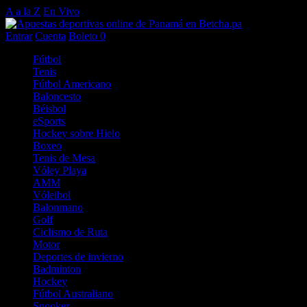
A a la Z
En Vivo
Entrar
Cuenta
Boleto
0
Fútbol
Tenis
Fútbol Americano
Baloncesto
Béisbol
eSports
Hockey sobre Hielo
Boxeo
Tenis de Mesa
Vóley Playa
AMM
Vóleibol
Balonmano
Golf
Ciclismo de Ruta
Motor
Deportes de invierno
Badminton
Hockey
Fútbol Australiano
Snooker