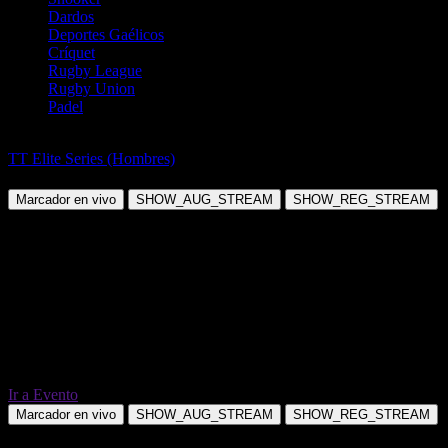
Dardos
Deportes Gaélicos
Críquet
Rugby League
Rugby Union
Padel
Tenis de Mesa
TT Elite Series (Hombres)
Mateusz Trela vs Jacek Przewlocki
Marcador en vivo
SHOW_AUG_STREAM
SHOW_REG_STREAM
Ir a Evento
Marcador en vivo
SHOW_AUG_STREAM
SHOW_REG_STREAM
TOTAL