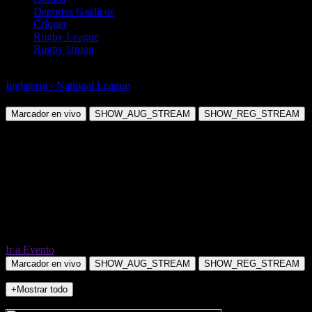
Deportes Gaélicos
Críquet
Rugby League
Rugby Union
Fútbol
Inglaterra - National League
Braintree Town vs Brackley Town
Marcador en vivo
SHOW_AUG_STREAM
SHOW_REG_STREAM
Ir a Evento
Marcador en vivo
SHOW_AUG_STREAM
SHOW_REG_STREAM
+Mostrar todo
NO_INCIDENTS