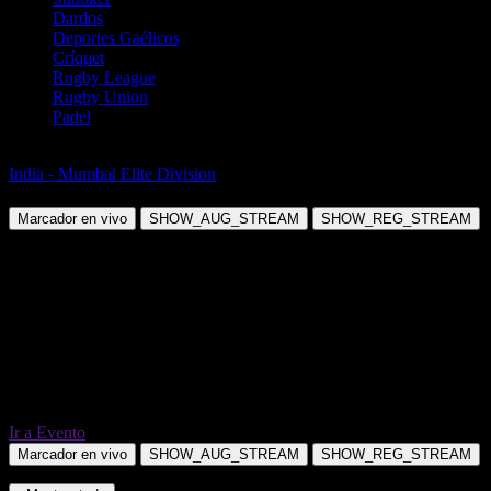
Dardos
Deportes Gaélicos
Críquet
Rugby League
Rugby Union
Padel
Fútbol
India - Mumbai Elite Division
DK Pharma vs Bombay Gymkhana
Marcador en vivo
SHOW_AUG_STREAM
SHOW_REG_STREAM
Ir a Evento
Marcador en vivo
SHOW_AUG_STREAM
SHOW_REG_STREAM