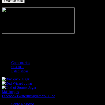
+Mostrar todo
NO_INCIDENTS
-
Gol
Tarjeta amarilla
Roja
Córner
Penalti
FKIC
Sustitución
0
-
-
-
-
-
-
0
-
-
-
-
-
-
Comentarios
SCORE
Estadísticas
Jugar
Jugar
Jugar
Más juegos
Facebook
Twitter
Instagram
YouTube
Sobre Nosotros