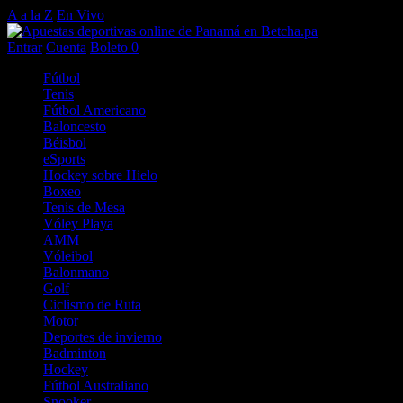
A a la Z
En Vivo
Entrar
Cuenta
Boleto
0
Fútbol
Tenis
Fútbol Americano
Baloncesto
Béisbol
eSports
Hockey sobre Hielo
Boxeo
Tenis de Mesa
Vóley Playa
AMM
Vóleibol
Balonmano
Golf
Ciclismo de Ruta
Motor
Deportes de invierno
Badminton
Hockey
Fútbol Australiano
Snooker