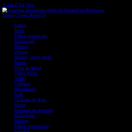
A a la Z
En Vivo
Entrar
Cuenta
Boleto
0
Fútbol
Tenis
Fútbol Americano
Baloncesto
Béisbol
eSports
Hockey sobre Hielo
Boxeo
Tenis de Mesa
Vóley Playa
AMM
Vóleibol
Balonmano
Golf
Ciclismo de Ruta
Motor
Deportes de invierno
Badminton
Hockey
Fútbol Australiano
Snooker