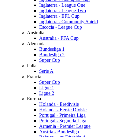
Inglaterra - League One
Inglaterra - League Two
Inglaterra - EFL Cup
Inglaterra - Community Shield
Escocia - League Cup
Australia
Australia - FFA Cup
Alemania
Bundesliga 1
Bundesliga 2
Super Cup
Italia
Serie A
Francia
Super Cup
Ligue 1
Ligue 2
Europa
Holanda - Eredivisie
Holanda - Eerste Divisie
Portugal - Primeira Liga
Portugal - Segunda Liga
Armenia - Premier League
Austria - Bundesliga