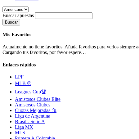
Buscar apuestas
Buscar
Mis Favoritos
Actualmente no tiene favoritos. Añada favoritos para verlos siempre a
Cargando tus favoritos, por favor espere…
Enlaces rápidos
LPF
MLB ⚾
Leagues Cup🏆
Amistosos Clubes Elite
Amistosos Clubes
Cuotas Mejoradas 🚀
Liga de Argentina
Brasil - Serie A
Liga MX
MLS
Primera A Colombia