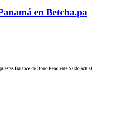
puestas
Balance de Bono Pendiente
Saldo actual