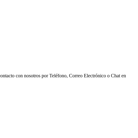
n contacto con nosotros por Teléfono, Correo Electrónico o Chat en