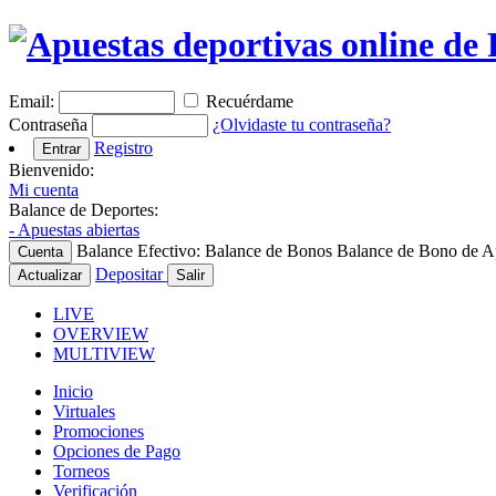
Email:
Recuérdame
Contraseña
¿Olvidaste tu contraseña?
Registro
Bienvenido:
Mi cuenta
Balance de Deportes
:
-
Apuestas abiertas
Balance Efectivo:
Balance de Bonos
Balance de Bono de A
Cuenta
Depositar
Actualizar
Salir
LIVE
OVERVIEW
MULTIVIEW
Inicio
Virtuales
Promociones
Opciones de Pago
Torneos
Verificación