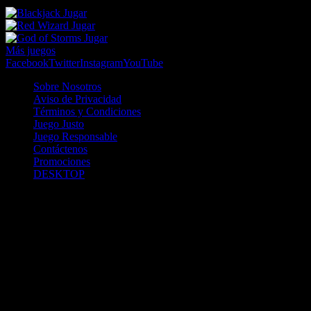
02 Ago 17:30
Jugar
Jugar
Jugar
Más juegos
Facebook
Twitter
Instagram
YouTube
Sobre Nosotros
Aviso de Privacidad
Términos y Condiciones
Juego Justo
Juego Responsable
Contáctenos
Promociones
DESKTOP
Betcha.pa es operado por ONJOC, CORP. una compañía registrada
en la República de Panamá, autorizada y regulada por la Junta de
Control de Juegos de la Repúlblica de Panamá a través del Contrato
de Admnistración y Operación de Juegos de Suerte y Azar a través
de Internet No. JCJ-03-2020, debidamente refrendado por la
Contraloría de la República de Panamá el día 15 de junio de 2020
con oficinas en Urbanización Costa del Este, PH Plaza Real,
Oficina 403, Corregimiento de Juan Díaz, República de Panamá,
localizables al telefóno +(507) 304-8693 y correo electrónico