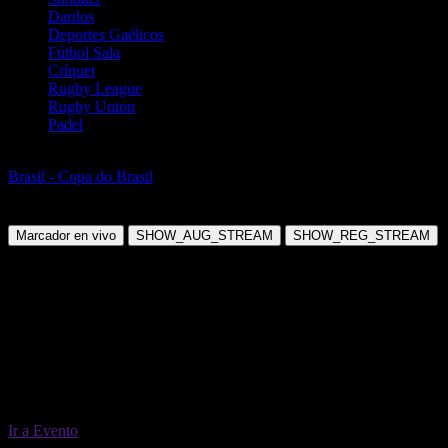
Dardos
Deportes Gaélicos
Fútbol Sala
Críquet
Rugby League
Rugby Union
Padel
Fútbol
Brasil - Copa do Brasil
Internacional RS vs Corinthians SP
Domingo, 02 Ago 2026 17:30:00
Marcador en vivo
SHOW_AUG_STREAM
SHOW_REG_STREAM
Ir a Evento