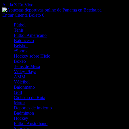
A a la Z
En Vivo
Entrar
Cuenta
Boleto
0
Fútbol
Tenis
Fútbol Americano
Baloncesto
Béisbol
eSports
Hockey sobre Hielo
Boxeo
Tenis de Mesa
Vóley Playa
AMM
Vóleibol
Balonmano
Golf
Ciclismo de Ruta
Motor
Deportes de invierno
Badminton
Hockey
Fútbol Australiano
Snooker