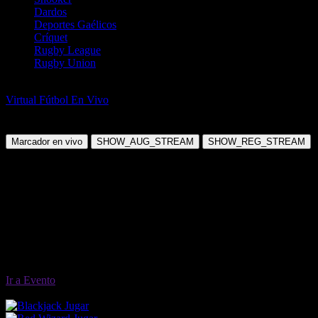
Dardos
Deportes Gaélicos
Críquet
Rugby League
Rugby Union
Fútbol
Virtual Fútbol En Vivo
Leicester V Manchester
Jueves, 04 Jun 2026 07:20:00
Marcador en vivo
SHOW_AUG_STREAM
SHOW_REG_STREAM
Ir a Evento
04 Jun 07:20
Jugar