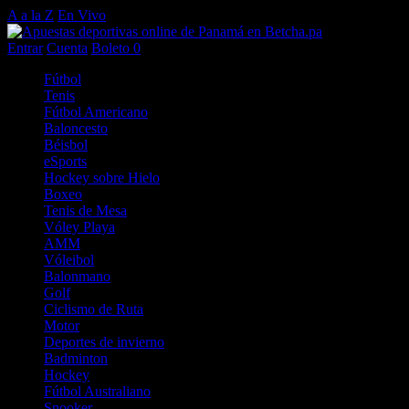
A a la Z
En Vivo
Entrar
Cuenta
Boleto
0
Fútbol
Tenis
Fútbol Americano
Baloncesto
Béisbol
eSports
Hockey sobre Hielo
Boxeo
Tenis de Mesa
Vóley Playa
AMM
Vóleibol
Balonmano
Golf
Ciclismo de Ruta
Motor
Deportes de invierno
Badminton
Hockey
Fútbol Australiano
Snooker