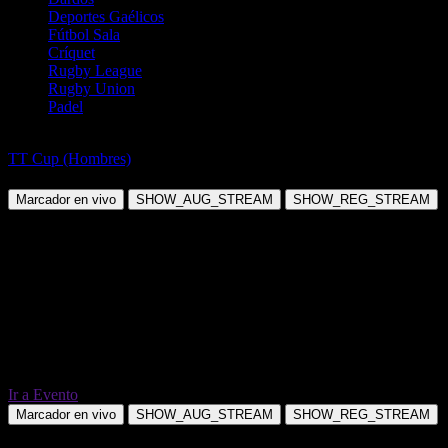
Deportes Gaélicos
Fútbol Sala
Críquet
Rugby League
Rugby Union
Padel
Tenis de Mesa
TT Cup (Hombres)
Ondrej Knazik vs Bohuslav Budik
Marcador en vivo
SHOW_AUG_STREAM
SHOW_REG_STREAM
Ir a Evento
Marcador en vivo
SHOW_AUG_STREAM
SHOW_REG_STREAM
TOTAL