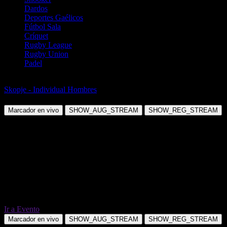
Dardos
Deportes Gaélicos
Fútbol Sala
Críquet
Rugby League
Rugby Union
Padel
Tenis de Mesa
Skopje - Individual Hombres
Omar Assar vs Diego Lillo
Marcador en vivo
SHOW_AUG_STREAM
SHOW_REG_STREAM
Ir a Evento
Marcador en vivo
SHOW_AUG_STREAM
SHOW_REG_STREAM