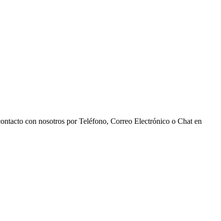
n contacto con nosotros por Teléfono, Correo Electrónico o Chat en