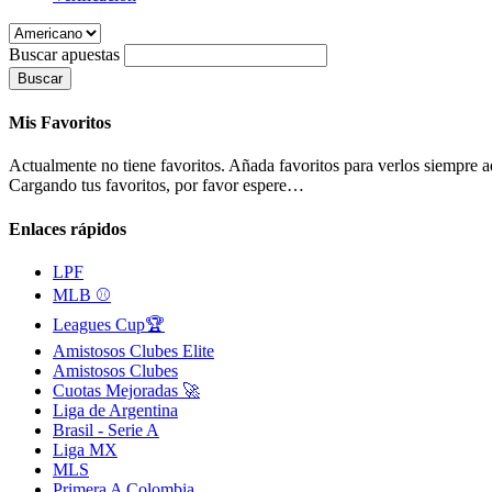
Buscar apuestas
Buscar
Mis Favoritos
Actualmente no tiene favoritos. Añada favoritos para verlos siempre a
Cargando tus favoritos, por favor espere…
Enlaces rápidos
LPF
MLB ⚾
Leagues Cup🏆
Amistosos Clubes Elite
Amistosos Clubes
Cuotas Mejoradas 🚀
Liga de Argentina
Brasil - Serie A
Liga MX
MLS
Primera A Colombia