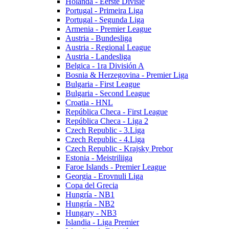
Holanda - Eerste Divisie
Portugal - Primeira Liga
Portugal - Segunda Liga
Armenia - Premier League
Austria - Bundesliga
Austria - Regional League
Austria - Landesliga
Belgica - 1ra División A
Bosnia & Herzegovina - Premier Liga
Bulgaria - First League
Bulgaria - Second League
Croatia - HNL
República Checa - First League
República Checa - Liga 2
Czech Republic - 3.Liga
Czech Republic - 4.Liga
Czech Republic - Krajsky Prebor
Estonia - Meistriliiga
Faroe Islands - Premier League
Georgia - Erovnuli Liga
Copa del Grecia
Hungría - NB1
Hungría - NB2
Hungary - NB3
Islandia - Liga Premier