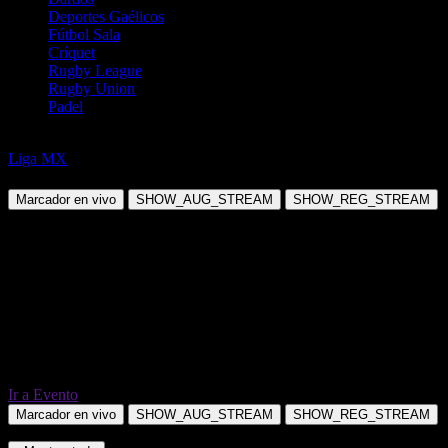
Deportes Gaélicos
Fútbol Sala
Críquet
Rugby League
Rugby Union
Padel
Fútbol
Liga MX
Pumas UNAM vs Pachuca
Marcador en vivo
SHOW_AUG_STREAM
SHOW_REG_STREAM
Ir a Evento
Marcador en vivo
SHOW_AUG_STREAM
SHOW_REG_STREAM