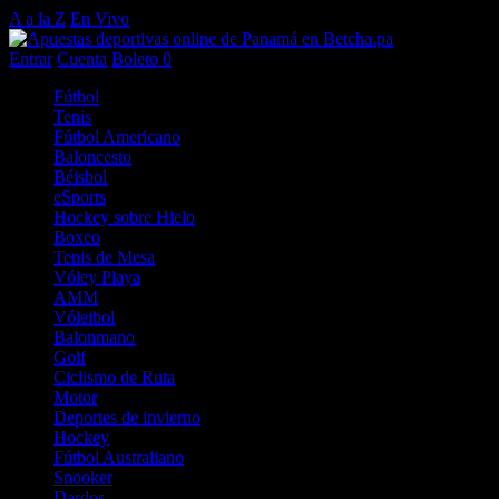
A a la Z
En Vivo
Entrar
Cuenta
Boleto
0
Fútbol
Tenis
Fútbol Americano
Baloncesto
Béisbol
eSports
Hockey sobre Hielo
Boxeo
Tenis de Mesa
Vóley Playa
AMM
Vóleibol
Balonmano
Golf
Ciclismo de Ruta
Motor
Deportes de invierno
Hockey
Fútbol Australiano
Snooker
Dardos