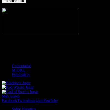
+Mostrar todo
NO_INCIDENTS
-
Gol
Tarjeta amarilla
Roja
Córner
Penalti
FKIC
Sustitución
0
-
-
-
-
-
-
0
-
-
-
-
-
-
Comentarios
SCORE
Estadísticas
Jugar
Jugar
Jugar
Más juegos
Facebook
Twitter
Instagram
YouTube
Sobre Nosotros